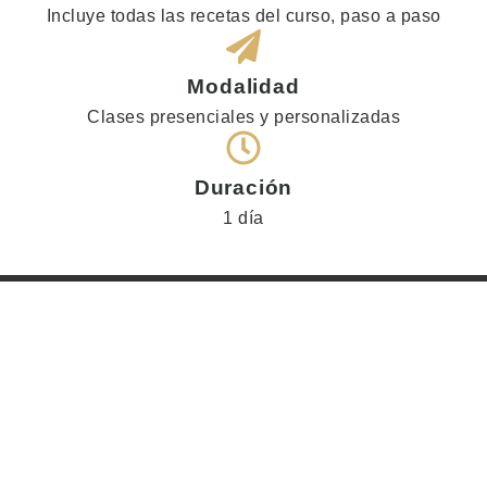
Incluye todas las recetas del curso, paso a paso
Modalidad
Clases presenciales y personalizadas
Duración
1 día
¿Por qué tomar este curso?
Aprenderás a preparar deliciosos panes
desde
cero con total confianza.
Conocer la terminología básica utilizada en
panadería
, la adecuada selección de
ingredientes, utensilos básicos y los diferentes