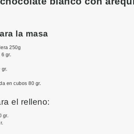
 chocolate blanco con arequ
para la masa
lera 250g
6 gr.
 gr.
ada en cubos 80 gr.
ra el relleno:
 gr.
r.