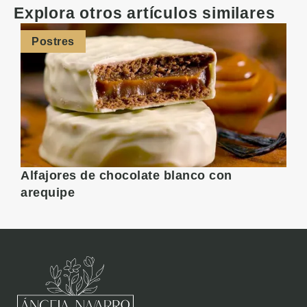
Explora otros artículos similares
Postres
Alfajores de chocolate blanco con
R
arequipe